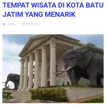
TEMPAT WISATA DI KOTA BATU
JATIM YANG MENARIK
ADMIN
17/08/2017