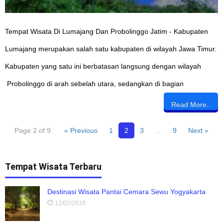
Tempat Wisata Di Lumajang Dan Probolinggo Jatim - Kabupaten
Lumajang merupakan salah satu kabupaten di wilayah Jawa Timur.
Kabupaten yang satu ini berbatasan langsung dengan wilayah
Probolinggo di arah sebelah utara, sedangkan di bagian
Read More..
Page 2 of 9:
« Previous
1
2
3
...
9
Next »
Tempat Wisata Terbaru
Destinasi Wisata Pantai Cemara Sewu Yogyakarta
12/02/2018