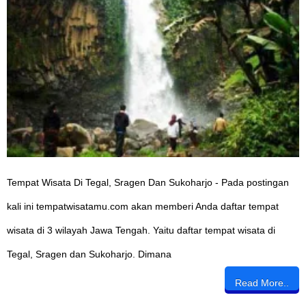
Tempat Wisata Di Tegal, Sragen Dan Sukoharjo - Pada postingan
kali ini tempatwisatamu.com akan memberi Anda daftar tempat
wisata di 3 wilayah Jawa Tengah. Yaitu daftar tempat wisata di
Tegal, Sragen dan Sukoharjo. Dimana
Read More..