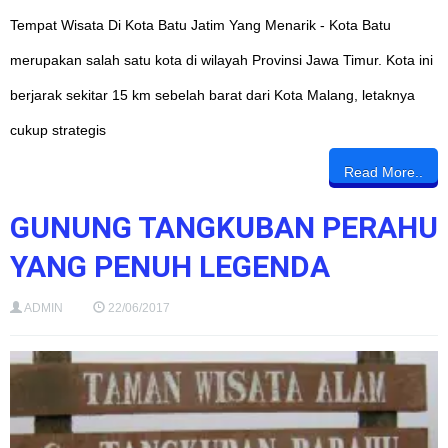
Tempat Wisata Di Kota Batu Jatim Yang Menarik - Kota Batu
merupakan salah satu kota di wilayah Provinsi Jawa Timur. Kota ini
berjarak sekitar 15 km sebelah barat dari Kota Malang, letaknya
cukup strategis
Read More..
GUNUNG TANGKUBAN PERAHU
YANG PENUH LEGENDA
ADMIN
22/06/2017