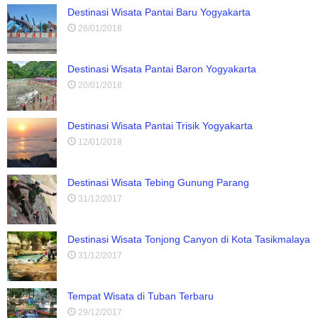
Destinasi Wisata Pantai Baru Yogyakarta
26/01/2018
Destinasi Wisata Pantai Baron Yogyakarta
20/01/2018
Destinasi Wisata Pantai Trisik Yogyakarta
12/01/2018
Destinasi Wisata Tebing Gunung Parang
31/12/2017
Destinasi Wisata Tonjong Canyon di Kota Tasikmalaya
31/12/2017
Tempat Wisata di Tuban Terbaru
29/12/2017