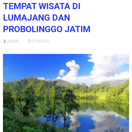
TEMPAT WISATA DI
LUMAJANG DAN
PROBOLINGGO JATIM
ADMIN
07/06/2017