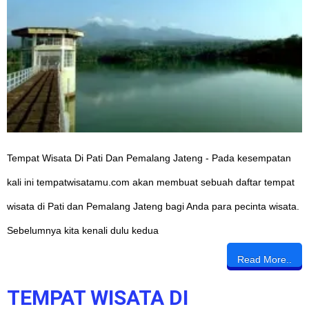
Tempat Wisata Di Pati Dan Pemalang Jateng - Pada kesempatan
kali ini tempatwisatamu.com akan membuat sebuah daftar tempat
wisata di Pati dan Pemalang Jateng bagi Anda para pecinta wisata.
Sebelumnya kita kenali dulu kedua
Read More..
TEMPAT WISATA DI