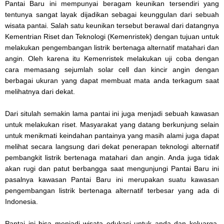
Pantai Baru ini mempunyai beragam keunikan tersendiri yang
tentunya sangat layak dijadikan sebagai keunggulan dari sebuah
wisata pantai. Salah satu keunikan tersebut berawal dari datangnya
Kementrian Riset dan Teknologi (Kemenristek) dengan tujuan untuk
melakukan pengembangan listrik bertenaga alternatif matahari dan
angin. Oleh karena itu Kemenristek melakukan uji coba dengan
cara memasang sejumlah solar cell dan kincir angin dengan
berbagai ukuran yang dapat membuat mata anda terkagum saat
melihatnya dari dekat.
Dari situlah semakin lama pantai ini juga menjadi sebuah kawasan
untuk melakukan riset. Masyarakat yang datang berkunjung selain
untuk menikmati keindahan pantainya yang masih alami juga dapat
melihat secara langsung dari dekat penerapan teknologi alternatif
pembangkit listrik bertenaga matahari dan angin. Anda juga tidak
akan rugi dan patut berbangga saat mengunjungi Pantai Baru ini
pasalnya kawasan Pantai Baru ini merupakan suatu kawasan
pengembangan listrik bertenaga alternatif terbesar yang ada di
Indonesia.
Pantai ini bisa menjadi wisata edukasi untuk anda dan keluarga.