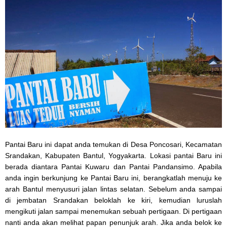
Pantai Baru ini dapat anda temukan di Desa Poncosari, Kecamatan
Srandakan, Kabupaten Bantul, Yogyakarta. Lokasi pantai Baru ini
berada diantara Pantai Kuwaru dan Pantai Pandansimo. Apabila
anda ingin berkunjung ke Pantai Baru ini, berangkatlah menuju ke
arah Bantul menyusuri jalan lintas selatan. Sebelum anda sampai
di jembatan Srandakan beloklah ke kiri, kemudian luruslah
mengikuti jalan sampai menemukan sebuah pertigaan. Di pertigaan
nanti anda akan melihat papan penunjuk arah. Jika anda belok ke