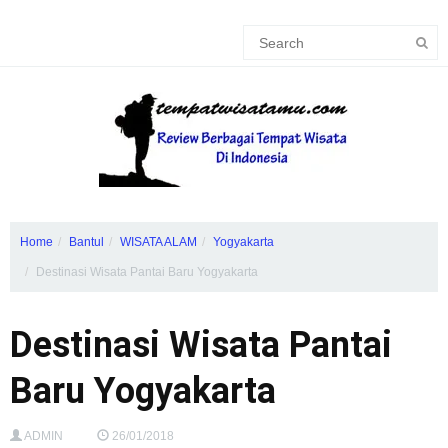
Home
Bantul
WISATA ALAM
Yogyakarta
Destinasi Wisata Pantai Baru Yogyakarta
Destinasi Wisata Pantai
Baru Yogyakarta
ADMIN
26/01/2018