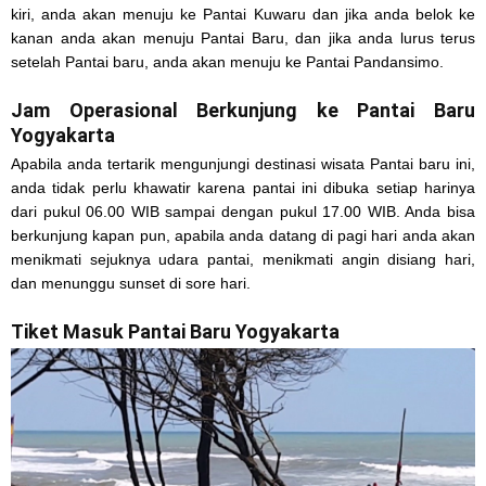
kiri, anda akan menuju ke Pantai Kuwaru dan jika anda belok ke
kanan anda akan menuju Pantai Baru, dan jika anda lurus terus
setelah Pantai baru, anda akan menuju ke Pantai Pandansimo.
Jam Operasional
Berkunjung
ke
Pantai Baru
Yogyakarta
Apabila anda tertarik mengunjungi destinasi wisata Pantai baru ini,
anda tidak perlu khawatir karena pantai ini dibuka setiap harinya
dari pukul 06.00 WIB sampai dengan pukul 17.00 WIB. Anda bisa
berkunjung kapan pun, apabila anda datang di pagi hari anda akan
menikmati sejuknya udara pantai, menikmati angin disiang hari,
dan menunggu sunset di sore hari.
Tiket Masuk Pantai Baru
Yogyakarta