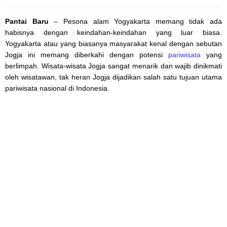
Pantai Baru
– Pesona alam Yogyakarta memang tidak ada
habisnya dengan keindahan-keindahan yang luar biasa.
Yogyakarta atau yang biasanya masyarakat kenal dengan sebutan
Jogja ini memang diberkahi dengan potensi
pariwisata
yang
berlimpah. Wisata-wisata Jogja sangat menarik dan wajib dinikmati
oleh wisatawan, tak heran Jogja dijadikan salah satu tujuan utama
pariwisata nasional di Indonesia.