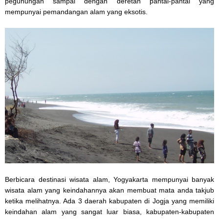
pegunungan sampai dengan deretan pantai-pantai yang
mempunyai pemandangan alam yang eksotis.
Berbicara destinasi wisata alam, Yogyakarta mempunyai banyak
wisata alam yang keindahannya akan membuat mata anda takjub
ketika melihatnya. Ada 3 daerah kabupaten di Jogja yang memiliki
keindahan alam yang sangat luar biasa, kabupaten-kabupaten