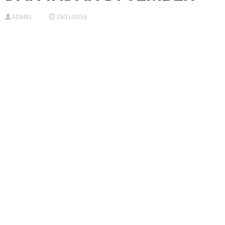
ADMIN
29/11/2016