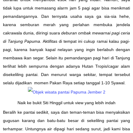
tidak lupa untuk memasang alarm jam 5 pagi agar bisa menikmati
pemandangannya. Dan ternyata usaha saya ga sia-sia hehe,
karena semburan merah yang perlahan membuka jendela
cakrawala dunia, diiringi suara
deburan ombak mewarnai pagi ceria
di Tanjung Papuma
. Aktifitas di tempat ini cukup ramai kalau pagi-
pagi, karena banyak kapal nelayan yang ingin berlabuh dengan
membawa ikan segar. Selain itu pemandangan pagi hari di Tanjung
terlihat lebih sempurna dengan adanya Hutan Tropis/cagar alam
disekeliling pantai. Dan menurut warga sekitar, tempat tersebut
selalu dijadikan momen Pakan Raya setiap tanggal 1-10 Syawal.
Naik ke bukit Siti Hinggil untuk view yang lebih indah
Beralih ke pantai sedikit, saya dan teman-teman bisa menyaksikan
gugusan karang dan batu-batu besar di sekeliling pantai yang
terhampar. Untungnya air dipagi hari sedang surut, jadi kami bisa