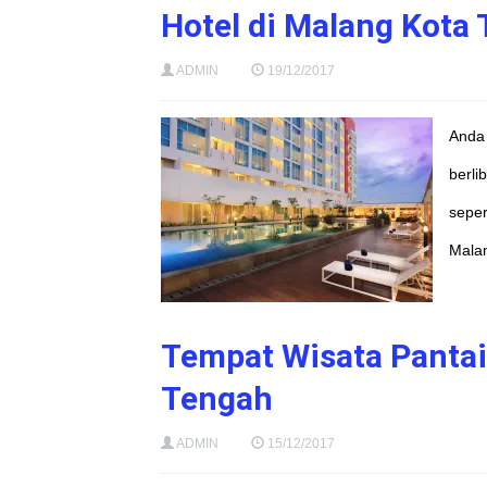
Hotel di Malang Kota 
ADMIN
19/12/2017
Anda 
berli
seper
Mala
Tempat Wisata Pantai
Tengah
ADMIN
15/12/2017