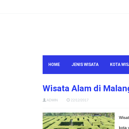
HOME
JENIS WISATA
KOTA WIS
Wisata Alam di Malan
ADMIN
22/12/2017
Wisat
kota 