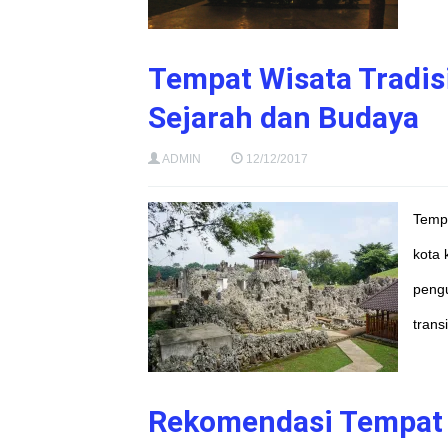
Tempat Wisata Tradisi
Sejarah dan Budaya
ADMIN
12/12/2017
Tempa
kota 
pengu
trans
Rekomendasi Tempat W