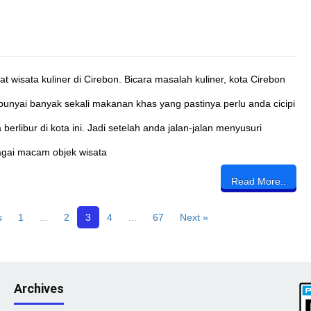
t wisata kuliner di Cirebon. Bicara masalah kuliner, kota Cirebon
nyai banyak sekali makanan khas yang pastinya perlu anda cicipi
a berlibur di kota ini. Jadi setelah anda jalan-jalan menyusuri
gai macam objek wisata
Read More..
s
1
...
2
3
4
...
67
Next »
Archives