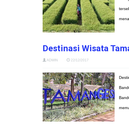
terse
menar
Destinasi Wisata Tam
ADMIN
22/12/2017
Desti
Bandu
Band
mema