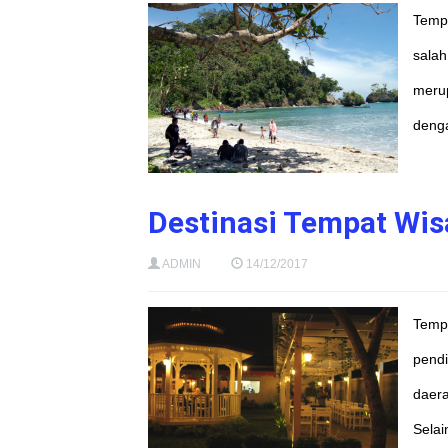
Tempa
salah
merup
denga
Destinasi Tempat Wis
ADMIN
14/12/2017
Tempa
pendi
daera
Selai