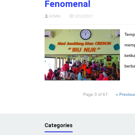
Fenomenal
ADMIN
12/12/2017
Tempa
mempu
ketik
berba
Page 3 of 67:
« Previou
Categories