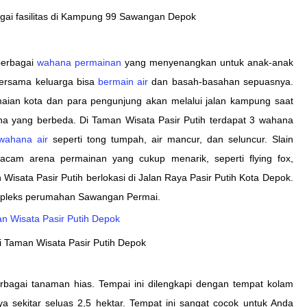
ai fasilitas di Kampung 99 Sawangan Depok
erbagai
wahana permainan
yang menyenangkan
untuk anak-anak
 bersama keluarga
bisa
bermain air
dan basah-basahan
sepuasnya
.
maian kota dan para pengunjung akan melalui jalan kampung saat
na yang berbeda.
Di Taman Wisata Pasir Putih terdapat 3 wahana
 wahana
air
seperti
tong tumpah, air mancur, dan seluncur.
Slain
acam arena permainan yang
cukup
menarik, seperti flying fox
,
Wisata Pasir Putih berlokasi
di
Jalan
Raya Pasir Putih
Kota
Depok.
pleks
perumahan Sawangan Permai.
di Taman Wisata Pasir Putih Depok
erbagai
tanaman hias
. Tempai ini
dilengkapi dengan
tempat
kolam
ya sekitar
seluas 2,5
hektar
.
T
empat ini
sangat
cocok untuk
Anda