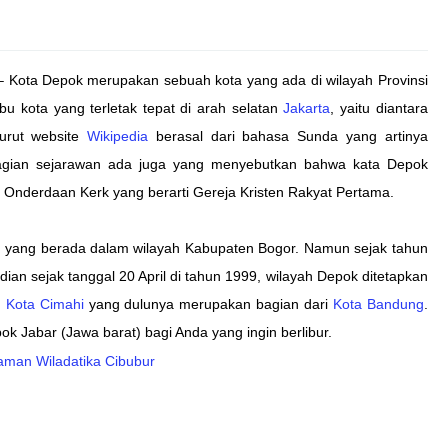
 Kota Depok merupakan sebuah kota yang ada di wilayah Provinsi
bu kota yang terletak tepat di arah selatan
Jakarta
, yaitu diantara
urut website
Wikipedia
berasal dari bahasa Sunda yang artinya
agian sejarawan ada juga yang menyebutkan bahwa kata Depok
s Onderdaan Kerk yang berarti Gereja Kristen Rakyat Pertama.
yang berada dalam wilayah Kabupaten Bogor. Namun sejak tahun
ian sejak tanggal 20 April di tahun 1999, wilayah Depok ditetapkan
n
Kota Cimahi
yang dulunya merupakan bagian dari
Kota Bandung
.
pok Jabar (Jawa barat) bagi Anda yang ingin berlibur.