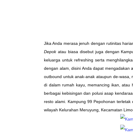
Jika
Anda merasa
jenuh dengan
rutinitas har
Depok
atau
biasa disebut juga dengan
Kamp
keluarga
untuk refreshing serta menghilangka
dengan alam, disini Anda dapat mengadakan a
outbound untuk anak-anak ataupun de-wasa, m
di dalam rumah kayu, memancing ikan, atau 
berbagai kebisingan dan polusi asap kendaraa
resto alami.
Kampung 99 Pepohonan terletak di
wilayah Kelurahan Meruyung, Kecamatan Limo