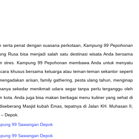
ian serta penat dengan
suasana perkotaan,
Kampung 99 Pepohonan
ung Rusa
bisa menjadi salah satu destinasi
wisata Anda
bersama
n stres
. Kampung 99 Pepohonan membawa Anda untuk menyatu
cara khusus bersama keluarga atau teman-teman sekantor seperti
engadakan arisan, family gathering, pesta ulang tahun, menginap
hanya sekedar menikmati udara segar tanpa perlu terganggu oleh
n kota.
Anda juga bisa
makan
berbagai menu kuliner yang
sehat di
seberang Masjid kubah Emas, tepatnya di Jalan KH. Muhasan II,
 – Depok.