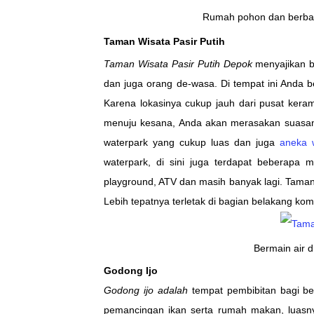
Rumah pohon dan berbag
Taman Wisata Pasir Putih
Taman Wisata Pasir Putih Depok
menyajikan b
dan
juga
orang de-wasa
. Di tempat ini Anda
Karena lokasinya cukup jauh dari pusat kera
menuju kesana, Anda akan merasakan suasa
waterpark yang cukup luas dan
juga
aneka
waterpark, di
sini
juga
terdapat
beberapa
m
playground, ATV dan masih banyak lagi.
Taman 
Lebih tepatnya
terletak di
bagian
belakang
kom
Bermain air 
Godong Ijo
Godong ijo adalah
tempat pembibitan
bagi b
pemancingan ikan
serta
rumah makan
, luasn