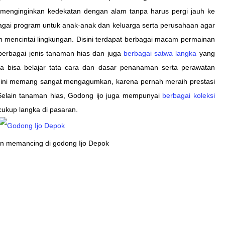
menginginkan kedekatan dengan alam tanpa harus pergi jauh ke
agai
program untuk
anak-anak dan
keluarga
serta
perusahaan
agar
n mencintai lingkungan
.
Disini
terdapat berbagai
macam
permainan
berbagai jenis tanaman hias dan
juga
berbagai
satwa langka
yang
a bisa belajar
tata cara
dan
dasar penanaman
serta
perawatan
ini memang sangat mengagumkan, karena pernah meraih
prestasi
elain tanaman hias, Godong ijo juga mempunyai
berbagai koleksi
cukup langka di pasaran.
an memancing di godong Ijo Depok