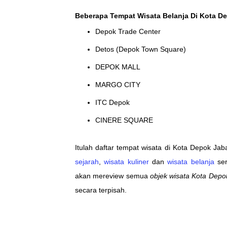
Beberapa Tempat Wisata Belanja Di Kota D
Depok Trade Center
Detos
(
Depok Town Square
)
DEPOK MALL
MARGO CITY
ITC Depok
CINERE SQUARE
Itulah daftar tempat wisata di Kota Depok Ja
sejarah
,
wisata kuliner
dan
wisata belanja
ser
akan mereview semua
objek wisata Kota Depo
secara terpisah.