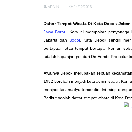
ADMIN
14/10/2013
Daftar Tempat Wisata Di Kota Depok Jabar
–
Jawa Barat
. Kota ini merupakan penyangga i
Jakarta dan
Bogor
. Kata Depok sendiri men
pertapaan atau tempat bertapa. Namun seb
adalah kepanjangan dari De Eerste Protestant
Awalnya Depok merupakan sebuah kecamatan 
1982 berubah menjadi kota administratif. Kemud
menjadi kotamadya tersendiri. Ini mirip denga
Berikut adalah daftar tempat wisata di Kota De