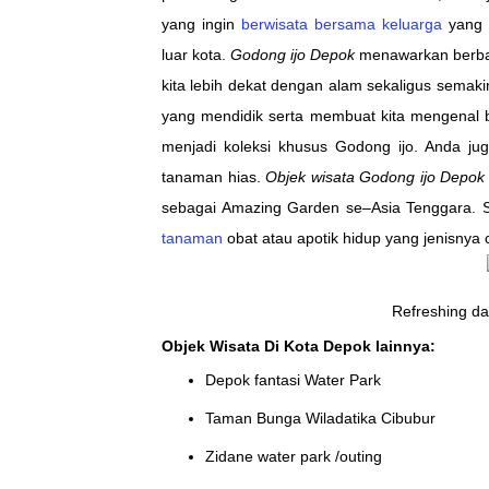
yang ingin
ber
wisata
bersama
keluarga
yang 
luar kota.
Godong ijo
Depok
menawarkan
berb
kita lebih dekat dengan alam sekaligus semaki
yang mendidik
serta
membuat kita mengenal
menjadi
koleksi khusus Godong ijo.
Anda jug
tanaman hias.
Objek wisata
Godong ijo Depok
sebagai
Amazing Garden se
–
Asia Tenggara
.
S
tanaman
obat atau apotik hidup yang jenisnya 
Refreshing d
Objek Wisata Di Kota Depok lainnya:
D
epok fantasi
Water Park
Taman Bunga Wiladatika
C
ibubur
Zidane water park /outing