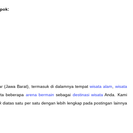
epok:
bar (Jawa Barat), termasuk di dalamnya tempat
wisata alam
,
wisata
ta beberapa
arena bermain
sebagai
destinasi wisata
Anda. Kami
k
diatas satu per satu dengan lebih lengkap pada postingan lainnya