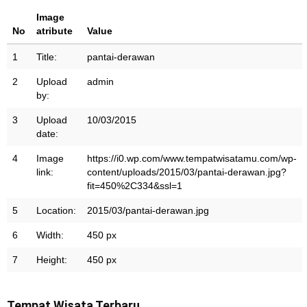
Image
No
atribute
Value
1
Title:
pantai-derawan
2
Upload
admin
by:
3
Upload
10/03/2015
date:
4
Image
https://i0.wp.com/www.tempatwisatamu.com/wp-
link:
content/uploads/2015/03/pantai-derawan.jpg?
fit=450%2C334&ssl=1
5
Location:
2015/03/pantai-derawan.jpg
6
Width:
450 px
7
Height:
450 px
Tempat Wisata Terbaru