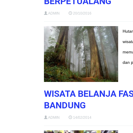
BERPETUALANG
ADMIN
20/10/2016
Hutan
wisat
meman
dan 
WISATA BELANJA FA
BANDUNG
ADMIN
14/02/2014