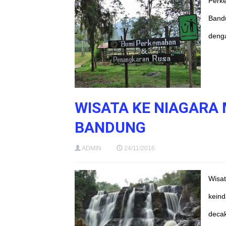
Perk
Band
deng
WISATA KE NIAGARA 
BANDUNG
ADMIN
24/11/2016
Wisat
kein
decak