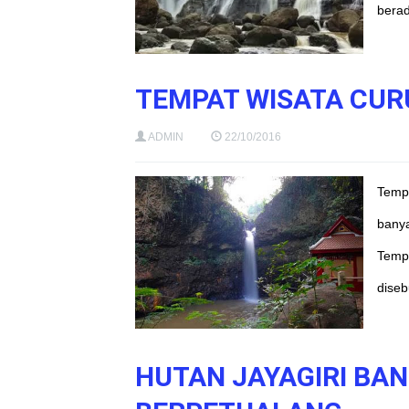
berad
TEMPAT WISATA CU
ADMIN
22/10/2016
Temp
banya
Tempa
diseb
HUTAN JAYAGIRI BA