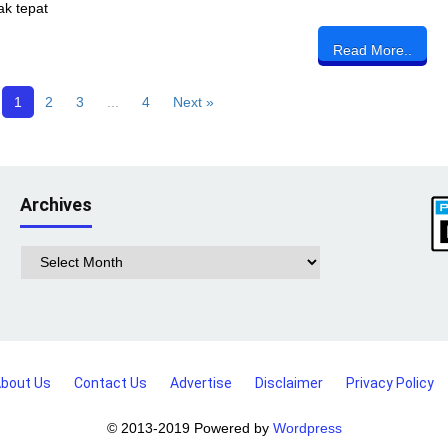
tak tepat
Read More..
1
2
3
...
4
Next »
Archives
Archives
bout Us
Contact Us
Advertise
Disclaimer
Privacy Policy
© 2013-2019 Powered by
Wordpress