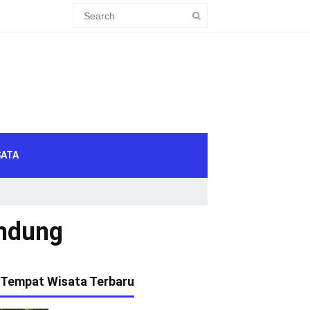
SATA
andung
Tempat Wisata Terbaru