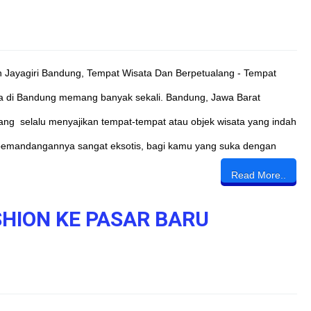
 Jayagiri Bandung, Tempat Wisata Dan Berpetualang - Tempat
a di Bandung memang banyak sekali. Bandung, Jawa Barat
g selalu menyajikan tempat-tempat atau objek wisata yang indah
pemandangannya sangat eksotis, bagi kamu yang suka dengan
Read More..
SHION KE PASAR BARU