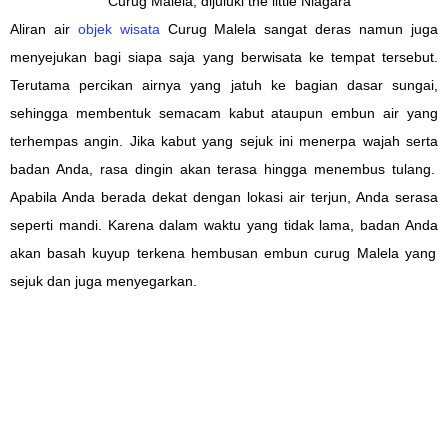
Curug Malela, dijuluki the little Niagara
Aliran air
objek wisata
Curug Malela
sangat deras namun
juga
menyejukan bagi siapa saja yang
berwisata ke tempat
tersebut.
Terutama
percikan
air
nya
yang jatuh ke
bagian
dasar sungai,
sehingga membentuk
semacam
kabut atau
pun
embun air
yang
terhempas angin. Jika
kabut yang sejuk ini
menerpa wajah
serta
badan
Anda
, rasa
dingin
akan terasa hingga
menembus
tulang.
Apabila
Anda
berada dekat
dengan lokasi
air terjun,
Anda
serasa
seperti
mandi. Karena dalam waktu
yang tidak lama
, badan
Anda
akan
basah
kuyup terkena
hembusan
embun curug
Malela
yang
sejuk dan
juga
menyegarkan.