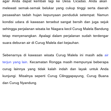
agar Anda
dapat
kembali lagi ke
Desa
Cicadas.
Anda akan
m
elewati semak
-semak
belukar yang
cukup
tinggi serta
daerah
pe
sawah
an
tadah hujan
kepunyaan
penduduk setempat. Namun
kondisi udara
di
kawasan
tersebut
sangat bersih dan
juga
sejuk
sehingga perjalanan
wisata ke Niagara kecil Curug Malela Bandung
tetap menyenangkan. Apalagi
dalam
perjalanan
sudah
terdengar
suara deburan air
di Curug Malela
dari kejauhan.
Sebenarnya di kawasan wisata Curug Malela ini masih ada
air
terjun yang lai
n
.
Kecamatan Rongga masih
mempunyai
beberapa
curug
lainnya
yang
tidak kalah
indah dan layak
untuk Anda
kunjungi.
Misalnya s
eperti Curug Cilinggapayung
,
Curug Buana
dan Curug Nyandung.