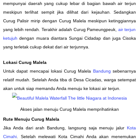
mempunya
i daerah
yang cukup lebar
di
bagian
bawah air terjun
meski
pun
terlihat sempit
jika dilihat dari
kejauhan. Sedangkan
Curug Palisir mirip
dengan
Curug Malela meski
pun
ketinggian
nya
yang lebih rendah. Terakhir
adalah
Curug Pameungpeuk
,
air terjun
ketujuh
dengan muara
di
antara Sungai Cidadap dan
juga
Cisoka
yang terletak
cukup dekat
dari air terjunnya.
Lokasi Curug Malela
Untuk
dapat
mencapai
lokasi
Curug Malela
Bandung
sebenarnya
relatif mudah. Setelah
Anda
tiba di
Desa
Cicadas, warga setempat
akan untuk
siap memandu Anda menuju ke lokasi air terjun.
Akses jalan menuju Curug Malela memprihatinkan
Rute Menuju Curug Malela
Jika Anda dari arah Bandung, langsung saja menuju jalur
Kota
Cimahi
. Setelah melewati Kota Cimahi Anda akan menemukan