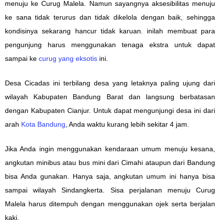
menuju ke Curug Malela. Namun sayangnya aksesibilitas menuju
ke sana tidak terurus dan tidak dikelola dengan baik, sehingga
kondisinya sekarang hancur tidak karuan. inilah membuat para
pengunjung harus menggunakan tenaga ekstra untuk dapat
sampai ke
curug yang eksotis
ini.
Desa
Cicadas ini terbilang desa
yang letaknya
paling ujung dari
wilayah
Kab
upaten
Bandung Barat dan
langsung
berbatasan
dengan Kab
upaten
Cianjur. Untuk dapat mengunjungi desa ini dari
arah
Kota Bandung
, Anda waktu kurang lebih sekitar 4 jam
.
Jika Anda ingin menggunakan kendaraan umum menuju kesana,
angkutan minibus atau bus mini dari Cimahi ataupun dari Bandung
bisa Anda g
unakan
. Hanya saja, angkutan
umum
ini hanya bisa
sampai
wilayah
Sindangkerta. Sisa perjalanan
menuju Curug
Malela
harus ditempuh dengan
menggunakan
ojek serta berjalan
kaki.