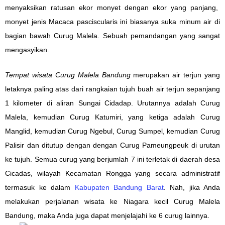
menyaksikan ratusan ekor monyet
dengan
ekor
yang
panjang
,
monyet jenis
Macaca pasciscularis
ini biasanya suka
minum air di
bagian bawah
Curug Malela.
Sebuah
pemandangan yang
sangat
mengasyikan.
Tempat wisata
Curug Malela
Bandung
merupakan air terjun
yang
letaknya
paling atas dari rangkaian tujuh
buah
air terjun sepanjang
1 k
ilo
m
eter
di
aliran
Sungai Cidadap. Urutannya adalah Curug
Malela, kemudian Curug Katumiri, yang ketiga adalah Curug
Manglid, kemudian Curug Ngebul, Curug Sumpel, kemudian Curug
Palisir dan ditutup dengan dengan Curug Pameungpeuk di urutan
ke tujuh. Semua curug
yang berjumlah 7
ini terletak di
daerah
desa
Cicadas,
wilayah
Kecamatan Rongga
yang secara administratif
termasuk ke dalam
Kabupaten Bandung Barat
.
Nah, jika Anda
melakukan perjalanan wisata ke Niagara kecil Curug Malela
Bandung, maka Anda juga dapat menjelajahi ke 6 curug lainnya.