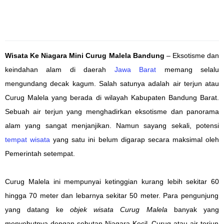
Wisata Ke Niagara Mini Curug Malela Bandung
– Eksotisme dan
keindahan
alam
di daerah
Jawa Barat
memang
selalu
mengundang decak kagum. S
alah satunya
adalah air terjun atau
Curug Malela
yang berada
di
wilayah
Kabupaten Bandung Barat.
Sebuah air terjun yang
menghadirkan
eksotisme
dan panorama
alam yang
sangat
menjanjikan. Namun sayang
sekali
,
potensi
tempat wisata
yang satu ini
belum digarap
secara
maksimal oleh
Pemerintah
setempat
.
Curug Malela
ini mempunyai
ketinggian
kurang lebih
sekitar 60
hingga 7
0 m
eter
dan lebar
nya
sekitar
50 m
eter. Para pengunjung
yang datang ke
objek wisata Curug Malela
banyak yang
menyebutnya
dengan sebutan
Niagara Kecil. Curug atau air terjun