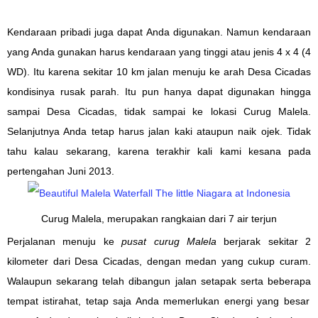
Kendaraan pribadi
juga dapat Anda
digunakan. Namun kendaraan
yang
Anda
gunakan harus kendaraan
yang
tinggi atau jenis 4 x 4
(4
WD)
.
Itu karena
sekitar 10 km jalan menuju
ke arah
Desa Cicadas
kondisi
nya
rusak parah. Itu pun hanya
dapat
digunakan hingga
sampai
Desa Cicadas, tidak sampai
ke lokasi
Curug Malela.
Selanjutnya Anda tetap harus jalan kaki ataupun naik ojek. Tidak
tahu kalau sekarang, karena terakhir ka
li kami
kesana
pada
pertengahan Juni 2013.
Curug Malela, merupakan rangkaian dari 7 air terjun
Perjalanan menuju
ke
pusat curug
Malela
berjarak sekitar 2
k
ilometer dari Desa Cicadas
, dengan medan yang
cukup
curam.
Walaupun
sekarang telah
dibangun jalan setapak serta
beberapa
tempat istirahat, tetap saja
Anda memerlukan
energi yang
besar