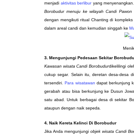
menjadi
aktivitas berlibur
yang menyenangkan. D
Borobudur menuju ke wilayah Candi Pawon 
dengan mengikuti ritual Chanting di komplek
dalam areal candi dan kemudian singgah ke
M
Menik
3. Mengunjungi Pedesaan Sekitar Borobudu
Kawasan wisata Candi Borobudur
dikelilingi 
cukup segar. Selain itu, deretan desa-desa 
tersendiri.
Para wisatawan
dapat berkunjung k
gerabah atau bisa berkunjung ke Dusun Jowa
satu abad. Untuk berbagai desa di sekitar Bo
ataupun dengan naik sepeda.
4. Naik Kereta Kelinci Di Borobudur
Jika Anda mengunjungi
objek wisata Candi Bo