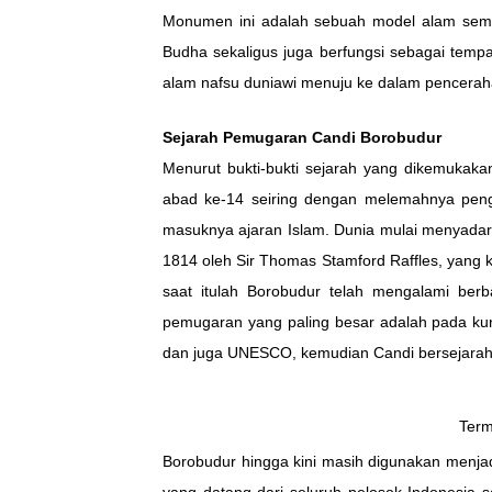
Monumen ini adalah sebuah model alam seme
Budha sekaligus juga berfungsi sebagai temp
alam nafsu duniawi menuju ke dalam pencerah
Sejarah Pemugaran Candi Borobudur
Menurut bukti-bukti sejarah yang dikemukaka
abad ke-14 seiring dengan melemahnya peng
masuknya ajaran Islam. Dunia mulai menyadari
1814 oleh Sir Thomas Stamford Raffles, yang k
saat itulah Borobudur telah mengalami be
pemugaran yang paling besar adalah pada ku
dan juga UNESCO, kemudian Candi bersejarah i
Term
Borobudur hingga kini masih digunakan menja
yang datang dari seluruh pelosok Indonesia 