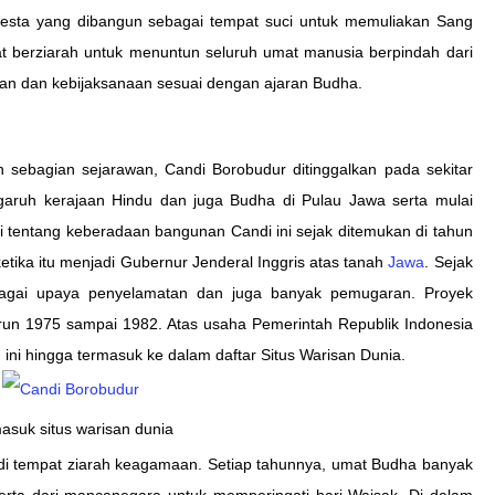
sta yang dibangun sebagai tempat suci untuk memuliakan Sang
at berziarah untuk menuntun seluruh umat manusia berpindah dari
an dan kebijaksanaan sesuai dengan ajaran Budha.
n sebagian sejarawan, Candi Borobudur ditinggalkan pada sekitar
aruh kerajaan Hindu dan juga Budha di Pulau Jawa serta mulai
 tentang keberadaan bangunan Candi ini sejak ditemukan di tahun
etika itu menjadi Gubernur Jenderal Inggris atas tanah
Jawa
. Sejak
rbagai upaya penyelamatan dan juga banyak pemugaran. Proyek
run 1975 sampai 1982. Atas usaha Pemerintah Republik Indonesia
ni hingga termasuk ke dalam daftar Situs Warisan Dunia.
asuk situs warisan dunia
di tempat ziarah keagamaan. Setiap tahunnya, umat Budha banyak
serta dari mancanegara untuk memperingati hari Waisak.
Di d
alam