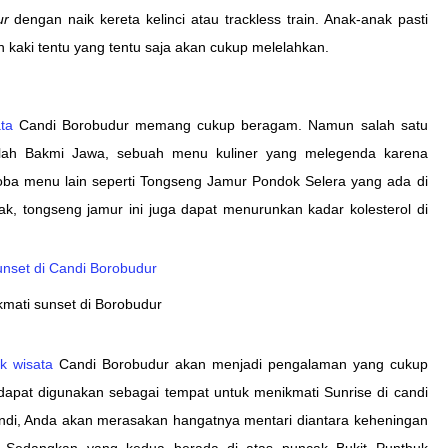
ur
dengan naik kereta kelinci atau trackless train. Anak-anak pasti
 kaki tentu yang tentu saja akan cukup melelahkan.
ta
Candi Borobudur memang cukup beragam. Namun salah satu
dalah Bakmi Jawa, sebuah menu kuliner yang melegenda karena
oba menu lain seperti Tongseng Jamur Pondok Selera yang ada di
k, tongseng jamur ini juga dapat menurunkan kadar kolesterol di
mati sunset di Borobudur
k wisata
Candi Borobudur akan menjadi pengalaman yang cukup
dapat digunakan sebagai tempat untuk menikmati Sunrise di candi
ndi, Anda akan merasakan hangatnya mentari diantara keheningan
. Sedangkan yang kedua berada di atas puncak Bukit Punthuk