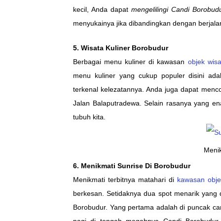
kecil, Anda dapat
mengelilingi Candi Borobud
menyukainya jika dibandingkan dengan berjalan
5. Wisata Kuliner Borobudur
Berbagai menu kuliner di kawasan
objek wisa
menu kuliner yang cukup populer disini a
terkenal kelezatannya. Anda juga dapat menc
Jalan Balaputradewa. Selain rasanya yang ena
tubuh kita.
Menik
6. Menikmati Sunrise Di Borobudur
Menikmati terbitnya matahari di
kawasan obje
berkesan. Setidaknya dua spot menarik yang 
Borobudur. Yang pertama adalah di puncak ca
pagi di tengah megahnya Candi Borobudur