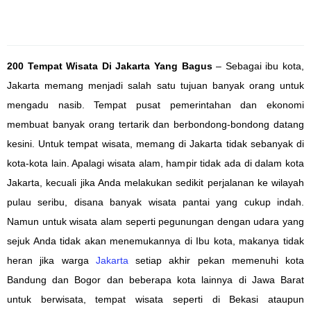
200 Tempat Wisata Di Jakarta Yang Bagus
– Sebagai ibu kota,
Jakarta memang menjadi salah satu tujuan banyak orang untuk
mengadu nasib. Tempat pusat pemerintahan dan ekonomi
membuat banyak orang tertarik dan berbondong-bondong datang
kesini. Untuk tempat wisata, memang di Jakarta tidak sebanyak di
kota-kota lain. Apalagi wisata alam, hampir tidak ada di dalam kota
Jakarta, kecuali jika Anda melakukan sedikit perjalanan ke wilayah
pulau seribu, disana banyak wisata pantai yang cukup indah.
Namun untuk wisata alam seperti pegunungan dengan udara yang
sejuk Anda tidak akan menemukannya di Ibu kota, makanya tidak
heran jika warga
Jakarta
setiap akhir pekan memenuhi kota
Bandung dan Bogor dan beberapa kota lainnya di Jawa Barat
untuk berwisata, tempat wisata seperti di Bekasi ataupun