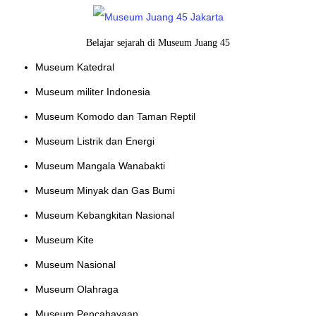
Belajar sejarah di Museum Juang 45
Museum Katedral
Museum militer Indonesia
Museum Komodo dan Taman Reptil
Museum Listrik dan Energi
Museum Mangala Wanabakti
Museum Minyak dan Gas Bumi
Museum Kebangkitan Nasional
Museum Kite
Museum Nasional
Museum Olahraga
Museum Pencahayaan