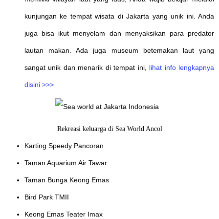
kunjungan ke tempat wisata di Jakarta yang unik ini. Anda
juga bisa ikut menyelam dan menyaksikan para predator
lautan makan. Ada juga museum betemakan laut yang
sangat unik dan menarik di tempat ini,
lihat info lengkapnya
disini >>>
Rekreasi keluarga di Sea World Ancol
Karting Speedy
Pancoran
Taman Aquarium Air Tawar
Taman Bunga
Keong Emas
Bird Park
TMII
Keong Emas Teater Imax