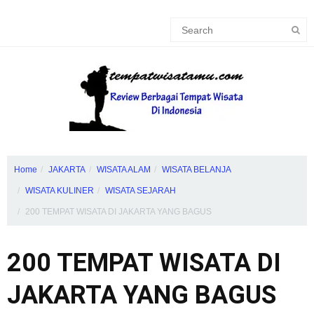
Home
JAKARTA
WISATA ALAM
WISATA BELANJA
WISATA KULINER
WISATA SEJARAH
200 TEMPAT WISATA DI JAKARTA YANG BAGUS
200 TEMPAT WISATA DI
JAKARTA YANG BAGUS