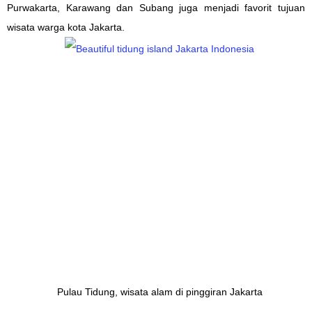
Purwakarta, Karawang dan Subang juga menjadi favorit tujuan
wisata warga kota Jakarta.
Pulau Tidung, wisata alam di pinggiran Jakarta