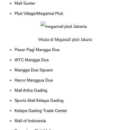
Mall Sunter
Pluit Village/Megamal Pluit
Wisata di Megamall pluit Jakarta
Pasar Pagi Mangga Dua
WTC Mangga Dua
Mangga Dua Square
Harco Manggua Dua
Mall Artha Gading
Sports Mall Kelapa Gading
Kelapa Gading Trade Center
Mall of Indonesia