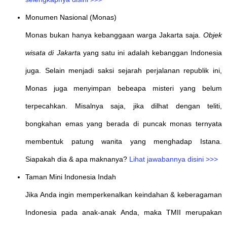
Monumen Nasional (Monas)
Monas bukan hanya kebanggaan warga Jakarta saja.
Objek
wisata di Jakart
a yang satu ini adalah kebanggan Indonesia
juga. Selain menjadi saksi sejarah perjalanan republik ini,
Monas juga menyimpan bebeapa misteri yang belum
terpecahkan. Misalnya saja, jika dilhat dengan teliti,
bongkahan emas yang berada di puncak monas ternyata
membentuk patung wanita yang menghadap Istana.
Siapakah dia & apa maknanya?
Lihat jawabannya disini >>>
Taman Mini Indonesia Indah
Jika Anda ingin memperkenalkan keindahan & keberagaman
Indonesia pada anak-anak Anda, maka TMII merupakan