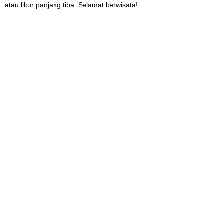
atau libur panjang tiba. Selamat berwisata!