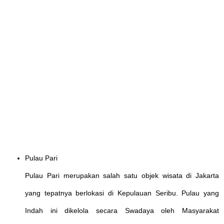
Pulau Pari
Pulau Pari merupakan salah satu objek wisata di Jakarta
yang tepatnya berlokasi di Kepulauan Seribu. Pulau yang
Indah ini dikelola secara Swadaya oleh Masyarakat