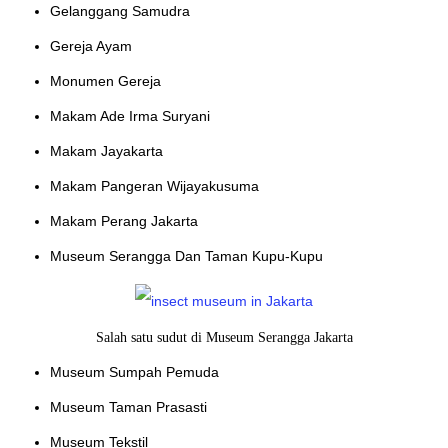
Gelanggang Samudra
Gereja Ayam
Monumen Gereja
Makam Ade Irma Suryani
Makam Jayakarta
Makam Pangeran Wijayakusuma
M
akam Perang Jakarta
Museum Serangga Dan Taman Kupu-Kupu
Salah satu sudut di Museum Serangga Jakarta
Museum Sumpah Pemuda
Museum Taman Prasasti
Museum Tekstil