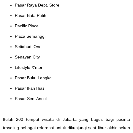
Pasar Raya Dept. Store
Pasar Bata Putih
Pacific Place
Plaza Semanggi
Setiabudi One
Senayan City
Lifestyle X’nter
Pasar Buku Langka
Pasar Ikan Hias
Pasar Seni Ancol
Itulah 200 tempat wisata di Jakarta yang bagus bagi pecinta
traveling sebagai referensi untuk dikunjungi saat libur akhir pekan