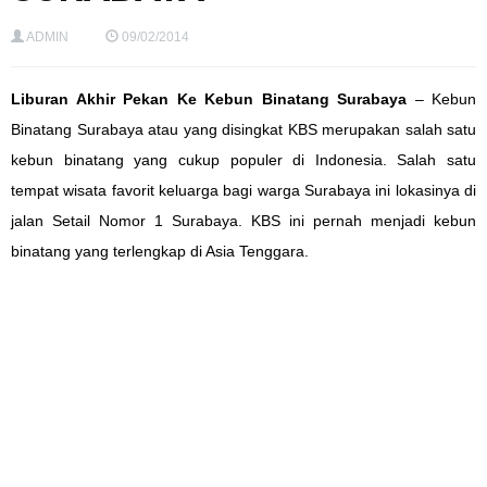
ADMIN
09/02/2014
Liburan Akhir Pekan Ke Kebun Binatang Surabaya
–
Kebun
Binatang Surabaya
atau yang disingkat
KBS
merupakan
salah satu
kebun binatang yang
cukup
populer di Indonesia
. Salah satu
tempat wisata favorit keluarga bagi warga Surabaya ini
lokasinya
di
jalan Setail No
mor
1 Surabaya
.
KBS ini pernah menjadi kebun
binatang yang terlengkap di Asia Tenggara.