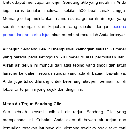
Untuk
dapat
mencapai air terjun
Sendang Gile yang indah
ini, Anda
juga harus
berjalan
melewati sekitar 500
buah
anak tangga.
Memang c
ukup melelahkan,
namun
suara gemuruh air
terjun yang
sudah terdengar dari kejauhan
yang dibalut dengan
pesona
pemandangan serba hijau
akan
membuat rasa lelah Anda terbayar.
Air terjun
Sendang Gile
ini
mempunyai
ketinggian sekitar 30 meter
yang berada pada ketinggian 600 meter di atas permukaan laut
.
Aliran a
ir terjun ini muncul dari atas tebing
yang tinggi
dan jatuh
lansung ke
dalam sebuah
sungai yang ada di
bagian
bawahnya.
Anda
juga tidak dilarang untuk
berenang atau
pun
bermain air di
lokasi
air terjun ini yang sejuk dan dingin
ini.
Mitos Air Terjun Sendang Gile
Ada
sebuah
sensasi unik di air terjun Sendang Gile
yang
mempesona
ini. Cobalah
Anda
diam di bawah air terjun dan
kemudian
rasakan jatuhnya air. Memang
awalnya agak
sakit, tapi