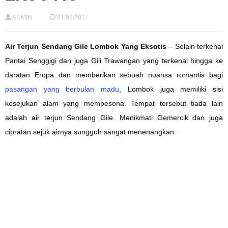
ADMIN
01/07/2017
Air Terjun Sendang Gile Lombok Yang Eksotis
–
Selain
terkenal
Pantai Senggigi dan
juga
Gili Trawangan yang
terkenal hingga ke
daratan Eropa dan memberikan sebuah nuansa
romantis
bagi
pasangan yang berbulan madu
, Lombok juga
memiliki
sisi
kesejukan
alam yang mempesona
. Tempat tersebut
tiada lain
adalah air terjun Sendang Gile.
Menikmati
Gemercik dan
juga
cipratan
sejuk
airnya sungguh
sangat
menenangkan.