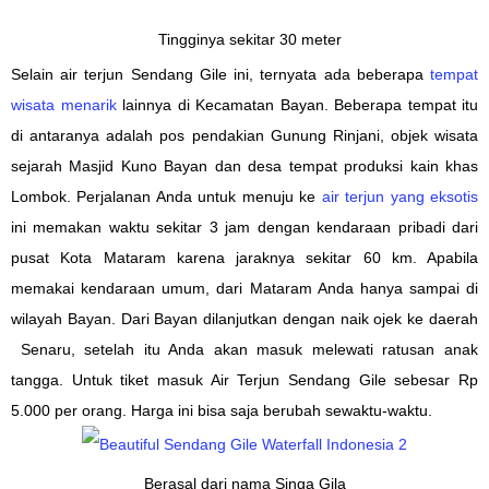
Tingginya sekitar 30 meter
Selain air terjun
Sendang Gile ini,
ternyata ada beberapa
tempat
wisata
menarik
lainnya
di Kecamatan Bayan. Beberapa
tempat itu
di antaranya adalah pos pendakian Gunung Rinjani,
objek wisata
sejarah
M
a
sjid Kuno Bayan dan desa tempat
produksi
kain khas
Lombok. Perjalanan
Anda untuk menuju
ke
air terjun
yang eksotis
ini
memakan waktu
sekitar
3 jam
dengan kendaraan pribadi
dari
pusat
Kota Mataram
karena jaraknya sekitar 60 km. Apabila
memakai kendaraan umum, dari Mataram Anda hanya sampai di
wilayah Bayan. Dari Bayan dilanjutkan dengan naik ojek ke daerah
Senaru, setelah itu Anda akan masuk melewati ratusan anak
tangga. Untuk tiket masuk Air Terjun Sendang Gile sebesar Rp
5.000 per orang. Harga ini bisa saja berubah sewaktu-waktu.
Berasal dari nama Singa Gila