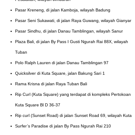
Pasar Kreneng, di jalan
Kamboja,
wilayah
Badung
Pasar Seni Sukawati, di jalan
Raya Guwang,
wilayah
Gianyar
Pasar Sindhu, di jalan
Danau Tamblingan,
wilayah
Sanur
Plaza Bali, di jalan
By Pass I Gusti Ngurah Rai 88X,
wilayah
Tuban
Polo Ralph Lauren di jalan
Danau Tamblingan 97
Quicksilver di
Kuta Square,
jalan
Bakung Sari 1
Rama Krisna di jalan
Raya Tuban Bali
Rip Curl (Kuta Square) yang terdapat di kompleks
Pertokoan
Kuta Square Bl D 36-37
Rip curl (Sunset Road) di jalan
Sunset Road 69,
wilayah
Kuta
Surfer’s Paradise di jalan
By Pass Ngurah Rai 210