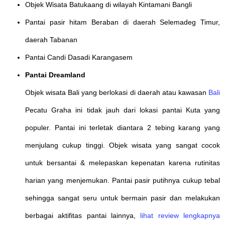
Objek Wisata
Batukaang
di wilayah
Kintamani Bangli
Pantai pasir hitam
Beraban
di daerah
Selemadeg Timur,
daerah
Tabanan
Pantai
Candi Dasa
di Karangasem
Pantai Dreamland
Objek wisata Bali yang berlokasi di daerah atau kawasan
Bali
Pecatu Graha ini tidak jauh dari lokasi pantai Kuta yang
populer. Pantai ini terletak diantara 2 tebing karang yang
menjulang cukup tinggi. Objek wisata yang sangat cocok
untuk bersantai & melepaskan kepenatan karena rutinitas
harian yang menjemukan. Pantai pasir putihnya cukup tebal
sehingga sangat seru untuk bermain pasir dan melakukan
berbagai aktifitas pantai lainnya,
lihat review lengkapnya