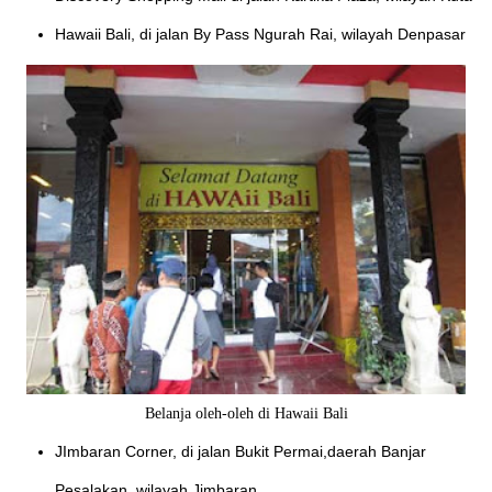
Hawaii Bali, di jalan
By Pass Ngurah Rai,
wilayah
Denpasar
Belanja oleh-oleh di Hawaii Bali
JImbaran Corner, di jalan
Bukit Permai,
daerah
Banjar
Pesalakan,
wilayah
Jimbaran