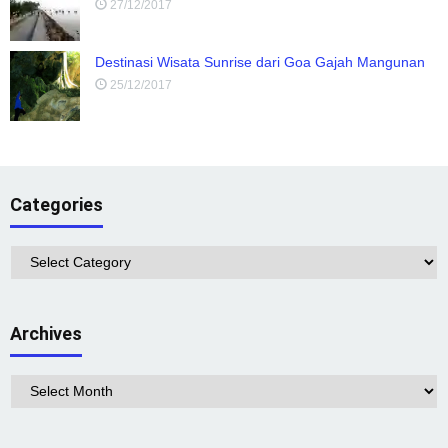
27/12/2017
Destinasi Wisata Sunrise dari Goa Gajah Mangunan
25/12/2017
Categories
Categories
Archives
Archives