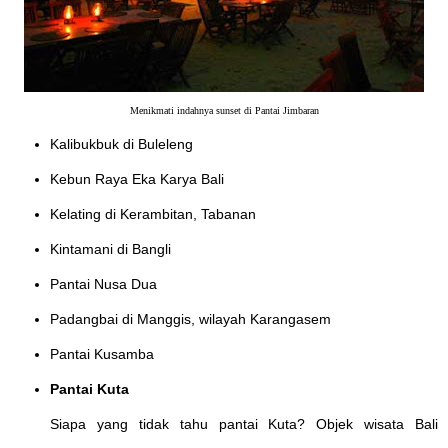
Menikmati indahnya sunset di
Pantai
Jimbaran
Kalibukbuk
di
Buleleng
Kebun Raya Eka Karya Bali
Kelating
di
Kerambitan, Tabanan
Kintamani
di
Bangli
Pantai
Nusa Dua
Padangbai
di
Manggis,
wilayah
Karangasem
Pantai Kusamba
Pantai Kuta
Siapa yang tidak tahu pantai Kuta? Objek wisata Bali