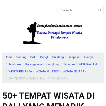
Home
Badung
BALI
Bangli
Buleleng
Denpasar
Gianyar
Jembrana
Karangasem
Klungkung
Tabanan
WISATA ALAM
WISATA BELANJA
WISATA KULINER
WISATA SEJARAH
50+ TEMPAT WISATA DI BALI YANG MENARIK
50+ TEMPAT WISATA DI