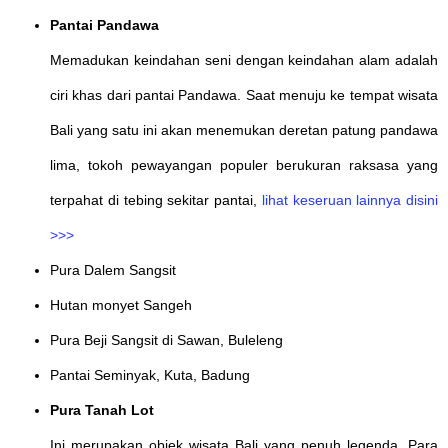
Pantai Pandawa
Memadukan keindahan seni dengan keindahan alam adalah
ciri khas dari pantai Pandawa. Saat menuju ke tempat wisata
Bali yang satu ini akan menemukan deretan patung pandawa
lima, tokoh pewayangan populer berukuran raksasa yang
terpahat di tebing sekitar pantai,
lihat keseruan lainnya disini
>>>
Pura Dalem Sangsit
Hutan monyet
Sangeh
Pura Beji
Sangsit
di
Sawan, Buleleng
Pantai
Seminyak, Kuta, Badung
Pura
Tanah Lot
Ini merupakan objek wisata Bali yang penuh legenda. Para