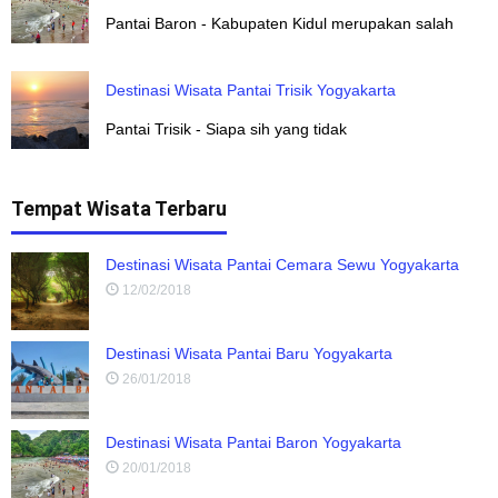
Pantai Baron - Kabupaten Kidul merupakan salah
Destinasi Wisata Pantai Trisik Yogyakarta
Pantai Trisik - Siapa sih yang tidak
Tempat Wisata Terbaru
Destinasi Wisata Pantai Cemara Sewu Yogyakarta
12/02/2018
Destinasi Wisata Pantai Baru Yogyakarta
26/01/2018
Destinasi Wisata Pantai Baron Yogyakarta
20/01/2018