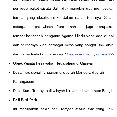
penyedia paket wisata Bali tidak mungkin lupa memasukan
tempat yang eksotis ini ke dalam daftar tour-nya. Selain
sebagai tempat wisata, Pura tanah Lot juga merupakan
tempat beribadah penganut Agama Hindu yang ada di bali
dan sekitarnya. Ada berbagai mitos yang sangat unik disini
dan harus Anda tahu, apa saja?
Cek selengkapnya disini >>>
Objek Wisata Pesawahan
Tegallalang
di
Gianyar
Desa Tradisional
Tenganan
di daerah
Manggis,
daerah
Karangasem
Desa Kuno
Terunyan
di wilayah
Kintamani
kabupaten
Bangli
Bali Bird Park
Ini merupakan salah satu
tempat wisata Bali
yang unik.