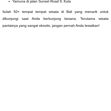
Yamuna di jalan
Sunset Road 9, Kuta
Itulah 50+ tempat tempat wisata di Bali yang menarik untuk
dikunjungi saat Anda berkunjung kesana. Terutama wisata
pantainya yang
sangat eksotis
, jangan pernah Anda lewatkan!